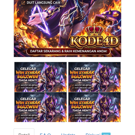
Detail
F.A.Q
Update
Diskusi