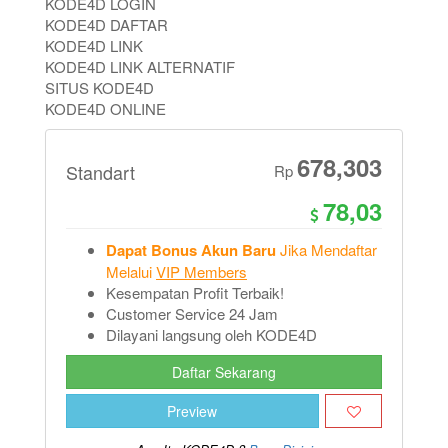
KODE4D LOGIN
KODE4D DAFTAR
KODE4D LINK
KODE4D LINK ALTERNATIF
SITUS KODE4D
KODE4D ONLINE
678,303
Standart
Rp
78,03
Dapat Bonus Akun Baru
Jika Mendaftar
Melalui
VIP Members
Kesempatan Profit Terbaik!
Customer Service 24 Jam
Dilayani langsung oleh KODE4D
Daftar Sekarang
Preview