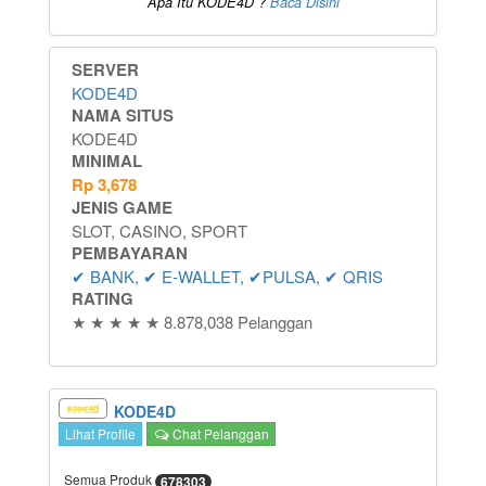
Apa Itu KODE4D ?
Baca Disini
SERVER
KODE4D
NAMA SITUS
KODE4D
MINIMAL
Rp
3,678
JENIS GAME
SLOT, CASINO, SPORT
PEMBAYARAN
✔ BANK, ✔ E-WALLET, ✔PULSA, ✔ QRIS
RATING
★ ★ ★ ★ ★ 8.878,038 Pelanggan
KODE4D
Lihat Profile
Chat Pelanggan
Semua Produk
678303