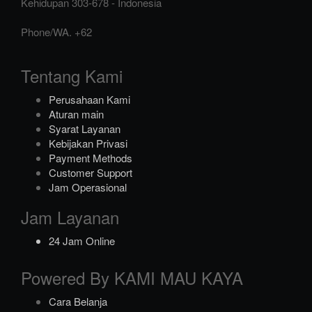
Kehidupan
303-678
-
Indonesia
Phone/WA.
+62
Tentang Kami
Perusahaan Kami
Aturan main
Syarat Layanan
Kebijakan Privasi
Payment Methods
Customer Support
Jam Operasional
Jam Layanan
24 Jam Online
Powered By KAMI MAU KAYA
Cara Belanja